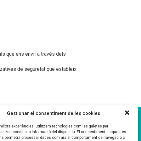
ls que ens enviï a través dels
zatives de seguretat que estableix
Gestionar el consentiment de les cookies
ó
Contacte
 millors experiències, utilitzem tecnologies com les galetes per
i/o accedir a la informació del dispositiu. El consentiment d'aquestes
ens permetrà processar dades com ara el comportament de navegació o
93 795 42 00