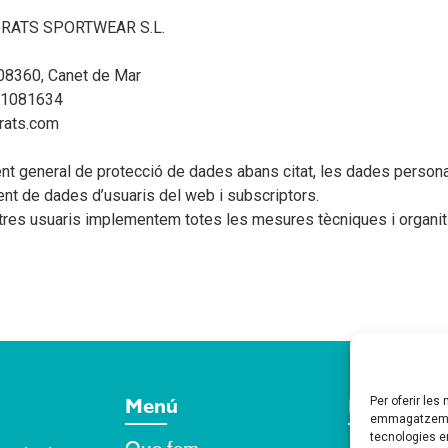
RATS SPORTWEAR S.L.
08360, Canet de Mar
1081634
rats.com
nt general de protecció de dades abans citat, les dades persona
ent de dades d’usuaris del web i subscriptors.
tres usuaris implementem totes les mesures tècniques i organit
Menú
Informaci
Per oferir les
emmagatzemar 
tecnologies 
Que fem
Avís legal