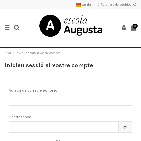
Català
Llista de desitjos (
0
)
0
Inici
Inicieu sessió al vostre compte
Inicieu sessió al vostre compte
Adreça de correu electrònic
Contrasenya