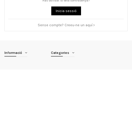
Has oblidat la teva contrasenya?
Inicia sessió
Sense compte? Creeu-ne un aquí
Informació
Categories