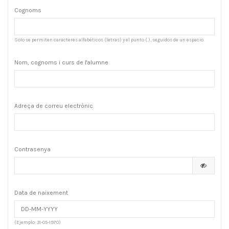
Cognoms
Solo se permiten caracteres alfabéticos (letras) y el punto (.), seguidos de un espacio.
Nom, cognoms i curs de l'alumne
Adreça de correu electrònic
Contrasenya
Data de naixement
(Ejemplo: 31-05-1970)