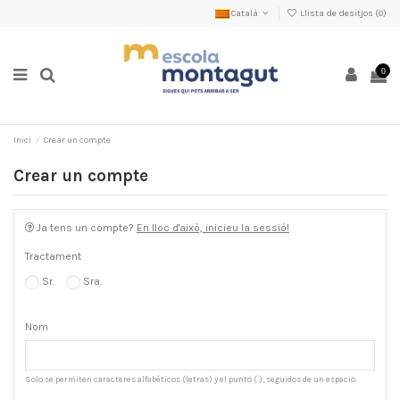
Català
Llista de desitjos (
0
)
0
Inici
Crear un compte
Crear un compte
Ja tens un compte?
En lloc d'això, inicieu la sessió!
Tractament
Sr.
Sra.
Nom
Solo se permiten caracteres alfabéticos (letras) y el punto (.), seguidos de un espacio.