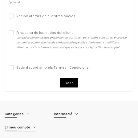
Opcional
Recibir ofertas de nuestros socios
Privadesa de les dades del client
Les dades personals que proporcioneu s'utilitzen per atendre consultes, processar
comandes o permetre l'accés a informació específica. Teniu dret a modificar i
eliminar tota la informació personal que es troba a la pàgina "El meu compte".
Estic d'acord amb els Termes i Condicions
Desa
Categories
Informació
El meu compte