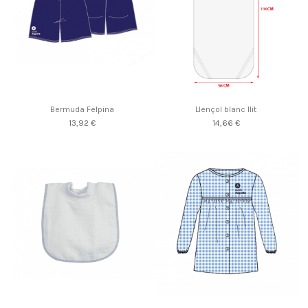
Bermuda Felpina
Llençol blanc llit
13,92 €
14,66 €