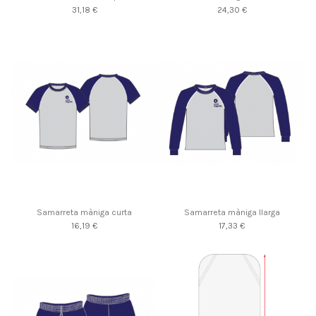
31,18 €
24,30 €
Samarreta màniga curta
Samarreta màniga llarga
16,19 €
17,33 €