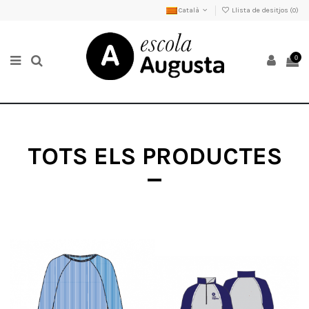
Català
Llista de desitjos (
0
)
0
TOTS ELS PRODUCTES