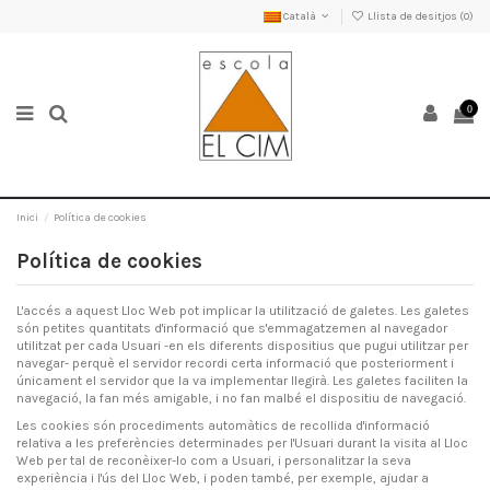
Català
Llista de desitjos (
0
)
0
Inici
Política de cookies
Política de cookies
L'accés a aquest Lloc Web pot implicar la utilització de galetes. Les galetes
són petites quantitats d'informació que s'emmagatzemen al navegador
utilitzat per cada Usuari -en els diferents dispositius que pugui utilitzar per
navegar- perquè el servidor recordi certa informació que posteriorment i
únicament el servidor que la va implementar llegirà. Les galetes faciliten la
navegació, la fan més amigable, i no fan malbé el dispositiu de navegació.
Les cookies són procediments automàtics de recollida d'informació
relativa a les preferències determinades per l'Usuari durant la visita al Lloc
Web per tal de reconèixer-lo com a Usuari, i personalitzar la seva
experiència i l'ús del Lloc Web, i poden també, per exemple, ajudar a