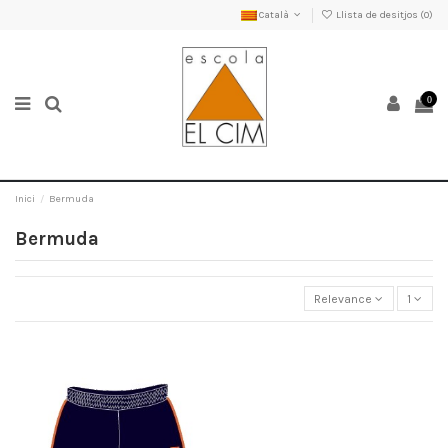
Català
Llista de desitjos (
0
)
0
Inici
Bermuda
Bermuda
Relevance
1