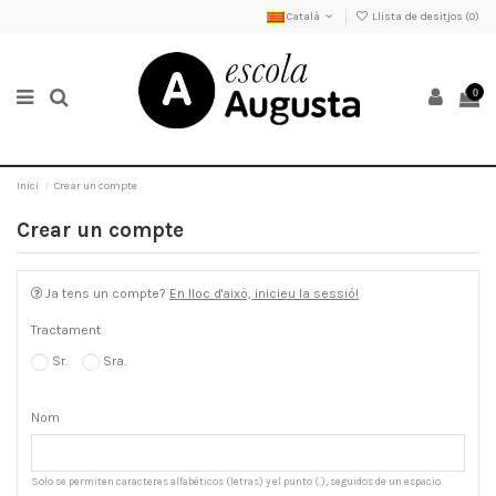
Català
Llista de desitjos (
0
)
0
Inici
Crear un compte
Crear un compte
Ja tens un compte?
En lloc d'això, inicieu la sessió!
Tractament
Sr.
Sra.
Nom
Solo se permiten caracteres alfabéticos (letras) y el punto (.), seguidos de un espacio.