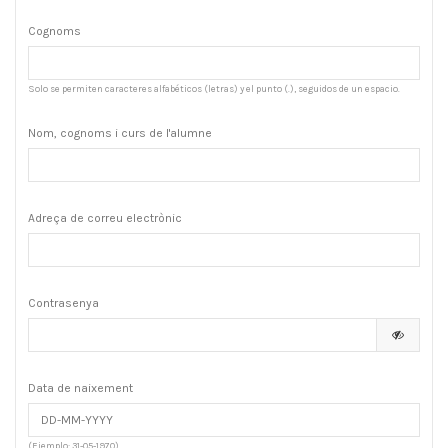
Cognoms
Solo se permiten caracteres alfabéticos (letras) y el punto (.), seguidos de un espacio.
Nom, cognoms i curs de l'alumne
Adreça de correu electrònic
Contrasenya
Data de naixement
(Ejemplo: 31-05-1970)