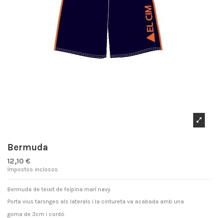
Bermuda
12,10 €
Impostos inclosos
Bermuda de teixit de felpina marí navy.
Porta vius taronges als laterals i la cintureta va acabada amb una
goma de 3cm i cordó.