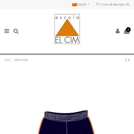
Català
Llista de desitjos (
0
)
0
Inici
Bermuda