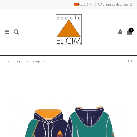
Català
Llista de desitjos (
0
)
0
Inici
Jaqueta amb caputxa