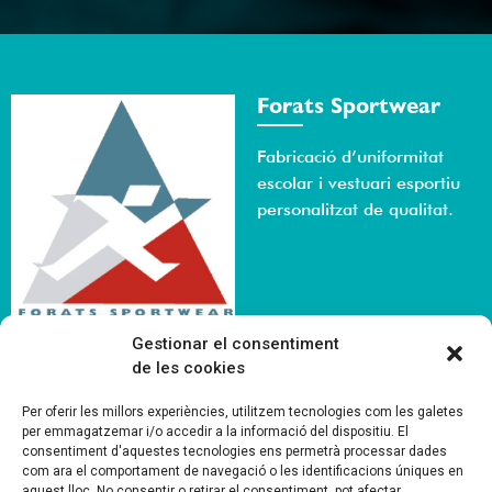
Forats Sportwear
Fabricació d’uniformitat
escolar i vestuari esportiu
personalitzat de qualitat.
Gestionar el consentiment
de les cookies
Menú
Informació
Per oferir les millors experiències, utilitzem tecnologies com les galetes
per emmagatzemar i/o accedir a la informació del dispositiu. El
Que fem
Avís legal
consentiment d'aquestes tecnologies ens permetrà processar dades
Qui som
Política de privacitat
com ara el comportament de navegació o les identificacions úniques en
aquest lloc. No consentir o retirar el consentiment, pot afectar