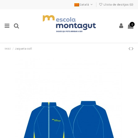
Català
Llista de desitjos (
0
)
0
Inici
Jaqueta coll