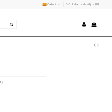
Català
Llista de desitjos (
0
)
AT