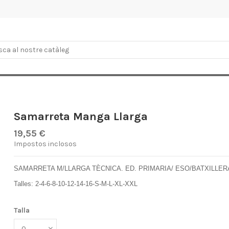
Samarreta Manga Llarga
19,55 €
Impostos inclosos
SAMARRETA M/LLARGA TÈCNICA. ED. PRIMARIA/ ESO/BATXILLER
Talles: 2-4-6-8-10-12-14-16-S-M-L-XL-XXL
Talla