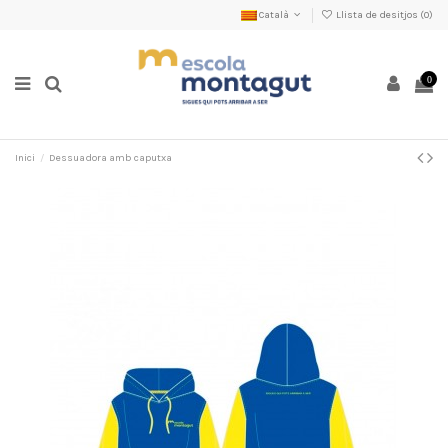
Català
Llista de desitjos (
0
)
0
Inici
Dessuadora amb caputxa