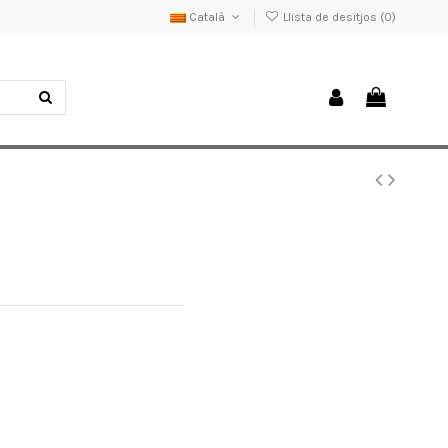
Català
Llista de desitjos (
0
)