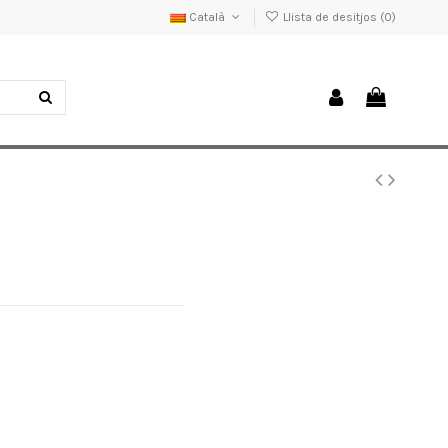
Català
Llista de desitjos (
0
)